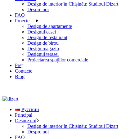
Design de interior în Chișinău: Studioul Dizart
Despre noi
FAQ
Proecte
Design de apartamente
Designul casei
Design de restaurant
Design de birou
Design magazin
Designul terasei
Proiectarea spațiilor comerciale
Preț
Contacte
Blog
Русский
Principal
Despre noi
Design de interior în Chișinău: Studioul Dizart
Despre noi
FAQ