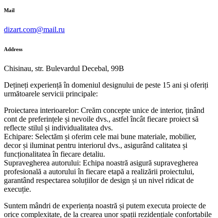
Mail
dizart.com@mail.ru
Address
Chisinau, str. Bulevardul Decebal, 99B
Dețineți experiență în domeniul designului de peste 15 ani și oferiți
următoarele servicii principale:
Proiectarea interioarelor: Creăm concepte unice de interior, ținând
cont de preferințele și nevoile dvs., astfel încât fiecare proiect să
reflecte stilul și individualitatea dvs.
Echipare: Selectăm și oferim cele mai bune materiale, mobilier,
decor și iluminat pentru interiorul dvs., asigurând calitatea și
funcționalitatea în fiecare detaliu.
Supravegherea autorului: Echipa noastră asigură supravegherea
profesională a autorului în fiecare etapă a realizării proiectului,
garantând respectarea soluțiilor de design și un nivel ridicat de
execuție.
Suntem mândri de experiența noastră și putem executa proiecte de
orice complexitate, de la crearea unor spații rezidențiale confortabile