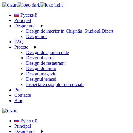
Skip
to
Русский
the
Principal
content
Despre noi
Design de interior în Chișinău: Studioul Dizart
Despre noi
FAQ
Proecte
Design de apartamente
Designul casei
Design de restaurant
Design de birou
Design magazin
Designul terasei
Proiectarea spațiilor comerciale
Preț
Contacte
Blog
Русский
Principal
Despre noi