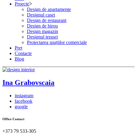
Proecte
Design de apartamente
Designul casei
Design de restaurant
Design de birou
Design magazin
Designul terasei
Proiectarea spațiilor comerciale
Preț
Contacte
Blog
Ina Grabovscaia
instagram
facebook
google
Office Contact
+373 79 533-305