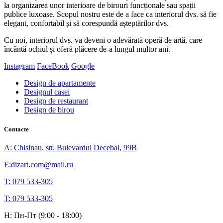
la organizarea unor interioare de birouri funcționale sau spații
publice luxoase. Scopul nostru este de a face ca interiorul dvs. să fie
elegant, confortabil și să corespundă așteptărilor dvs.
Cu noi, interiorul dvs. va deveni o adevărată operă de artă, care
încântă ochiul și oferă plăcere de-a lungul multor ani.
Instagram
FaceBook
Google
Design de apartamente
Designul casei
Design de restaurant
Design de birou
Contacte
A: Chisinau, str. Bulevardul Decebal, 99B
E:dizart.com@mail.ru
T: 079 533-305
T: 079 533-305
H: Пн-Пт (9:00 - 18:00)