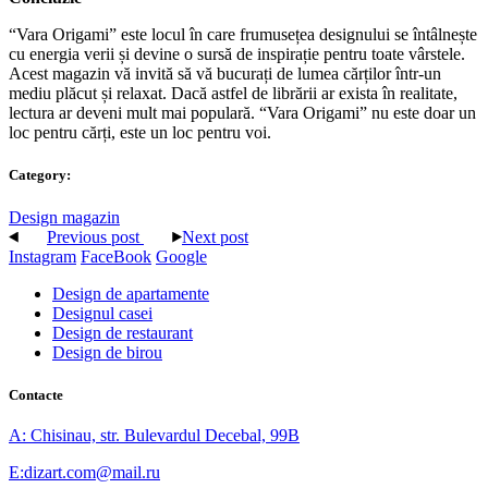
“Vara Origami” este locul în care frumusețea designului se întâlnește
cu energia verii și devine o sursă de inspirație pentru toate vârstele.
Acest magazin vă invită să vă bucurați de lumea cărților într-un
mediu plăcut și relaxat. Dacă astfel de librării ar exista în realitate,
lectura ar deveni mult mai populară. “Vara Origami” nu este doar un
loc pentru cărți, este un loc pentru voi.
Category:
Design magazin
Previous post
Next post
Instagram
FaceBook
Google
Design de apartamente
Designul casei
Design de restaurant
Design de birou
Contacte
A: Chisinau, str. Bulevardul Decebal, 99B
E:dizart.com@mail.ru