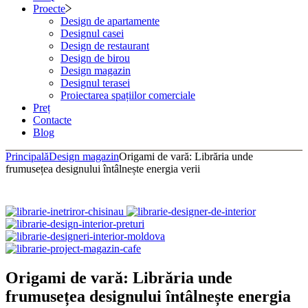
Proecte
Design de apartamente
Designul casei
Design de restaurant
Design de birou
Design magazin
Designul terasei
Proiectarea spațiilor comerciale
Preț
Contacte
Blog
Principală
Design magazin
Origami de vară: Librăria unde
frumusețea designului întâlnește energia verii
Origami de vară: Librăria unde
frumusețea designului întâlnește energia