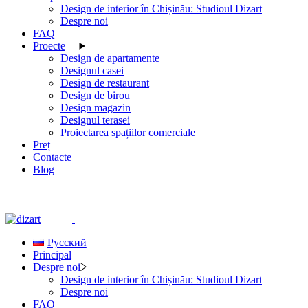
Design de interior în Chișinău: Studioul Dizart
Despre noi
FAQ
Proecte
Design de apartamente
Designul casei
Design de restaurant
Design de birou
Design magazin
Designul terasei
Proiectarea spațiilor comerciale
Preț
Contacte
Blog
Русский
Principal
Despre noi
Design de interior în Chișinău: Studioul Dizart
Despre noi
FAQ