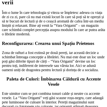
verii
Într-o lume în care tehnologia și viteza se împletesc adesea cu viața
de zi cu zi, pare că nu mai există locuri în care să poți să te oprești și
să te bucuri de lectură și de o ceașcă aromată de cafea într-un mediu
liniștit și relaxant. Bine ați venit la “Vara Origami” – un magazin
care schimbă complet percepția asupra modului în care ar putea arăta
o librărie modernă.
Reconfigurarea: Crearea unui Spațiu Prietenos
Zona de rafturi a fost extinsă pe două pereți, iar această decizie a
schimbat întreaga concepție a librăriei. Nu mai este doar un loc unde
poți găsi diferite tipuri de cărți – “Vara Origami” devine un loc
pentru toți, indiferent de interesele sau vârsta lor. Aici se adună
oameni uniți de dragostea pentru lectură și dorința de a socializa.
Paleta de Culori: Îmbinarea Căldurii cu Accente
Vesele
Este uimitor cum se pot combina tonuri calde și neutre cu accente
vesele. La “Vara Origami” veți găsi scaune roșu-negru, care adaugă
pete luminoase de culoare în interior. Pereții magazinului sunt
decorați cu fototapete viu colorate, iar origamii atârnați deasupra