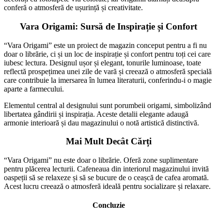
conferă o atmosferă de ușurință și creativitate.
Vara Origami: Sursă de Inspirație și Confort
“Vara Origami” este un proiect de magazin conceput pentru a fi nu
doar o librărie, ci și un loc de inspirație și confort pentru toți cei care
iubesc lectura. Designul ușor și elegant, tonurile luminoase, toate
reflectă prospețimea unei zile de vară și creează o atmosferă specială
care contribuie la imersarea în lumea literaturii, conferindu-i o magie
aparte a farmecului.
Elementul central al designului sunt porumbeii origami, simbolizând
libertatea gândirii și inspirația. Aceste detalii elegante adaugă
armonie interioară și dau magazinului o notă artistică distinctivă.
Mai Mult Decât Cărți
“Vara Origami” nu este doar o librărie. Oferă zone suplimentare
pentru plăcerea lecturii. Cafeneaua din interiorul magazinului invită
oaspeții să se relaxeze și să se bucure de o ceașcă de cafea aromată.
Acest lucru creează o atmosferă ideală pentru socializare și relaxare.
Concluzie