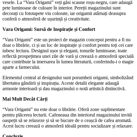
vesele. La “Vara Origami” veți găsi scaune roșu-negru, care adaugă
pete luminoase de culoare în interior. Pereții magazinului sunt
decorați cu fototapete viu colorate, iar origamii atârnați deasupra
conferă o atmosferă de ușurință și creativitate.
Vara Origami: Sursă de Inspirație și Confort
“Vara Origami” este un proiect de magazin conceput pentru a fi nu
doar o librărie, ci și un loc de inspirație și confort pentru toți cei care
iubesc lectura. Designul ușor și elegant, tonurile luminoase, toate
reflectă prospețimea unei zile de vară și creează o atmosferă specială
care contribuie la imersarea în lumea literaturii, conferindu-i o magie
aparte a farmecului.
Elementul central al designului sunt porumbeii origami, simbolizând
libertatea gândirii și inspirația. Aceste detalii elegante adaugă
armonie interioară și dau magazinului o notă artistică distinctivă.
Mai Mult Decât Cărți
“Vara Origami” nu este doar o librărie. Oferă zone suplimentare
pentru plăcerea lecturii. Cafeneaua din interiorul magazinului invită
oaspeții să se relaxeze și să se bucure de o ceașcă de cafea aromată.
Acest lucru creează o atmosferă ideală pentru socializare și relaxare.
Concluzie