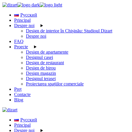
Skip
to
Русский
the
Principal
content
Despre noi
Design de interior în Chișinău: Studioul Dizart
Despre noi
FAQ
Proecte
Design de apartamente
Designul casei
Design de restaurant
Design de birou
Design magazin
Designul terasei
Proiectarea spațiilor comerciale
Preț
Contacte
Blog
Русский
Principal
Despre noi