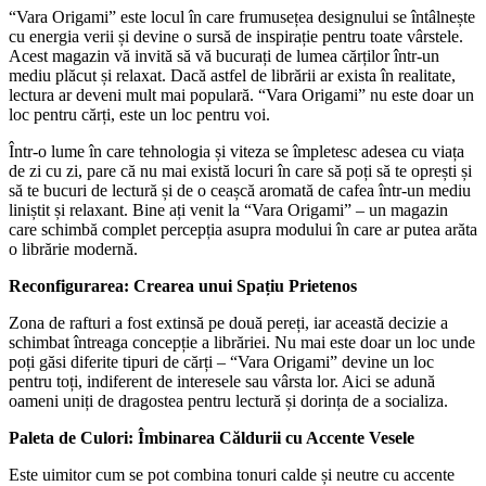
“Vara Origami” este locul în care frumusețea designului se întâlnește
cu energia verii și devine o sursă de inspirație pentru toate vârstele.
Acest magazin vă invită să vă bucurați de lumea cărților într-un
mediu plăcut și relaxat. Dacă astfel de librării ar exista în realitate,
lectura ar deveni mult mai populară. “Vara Origami” nu este doar un
loc pentru cărți, este un loc pentru voi.
Într-o lume în care tehnologia și viteza se împletesc adesea cu viața
de zi cu zi, pare că nu mai există locuri în care să poți să te oprești și
să te bucuri de lectură și de o ceașcă aromată de cafea într-un mediu
liniștit și relaxant. Bine ați venit la “Vara Origami” – un magazin
care schimbă complet percepția asupra modului în care ar putea arăta
o librărie modernă.
Reconfigurarea: Crearea unui Spațiu Prietenos
Zona de rafturi a fost extinsă pe două pereți, iar această decizie a
schimbat întreaga concepție a librăriei. Nu mai este doar un loc unde
poți găsi diferite tipuri de cărți – “Vara Origami” devine un loc
pentru toți, indiferent de interesele sau vârsta lor. Aici se adună
oameni uniți de dragostea pentru lectură și dorința de a socializa.
Paleta de Culori: Îmbinarea Căldurii cu Accente Vesele
Este uimitor cum se pot combina tonuri calde și neutre cu accente