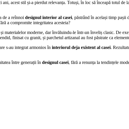
i, acest stil și-a pierdut relevanța. Totuși, în loc să înceapă totul de
ma de a reînnoi
designul interior al casei
, păstrând în același timp pașii
 fără a compromite integritatea acesteia?
r și materialelor moderne, dar învăluindu-le într-un înveliș clasic. De exe
endid, finisat cu granit, și parchetul artizanal au fost păstrate ca element
are s-au integrat armonios în
interiorul deja existent al casei
. Rezultat
tatea între generații în
designul casei
, fără a renunța la tendințele mod