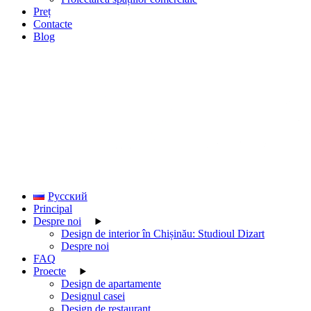
Preț
Contacte
Blog
Русский
Principal
Despre noi
Design de interior în Chișinău: Studioul Dizart
Despre noi
FAQ
Proecte
Design de apartamente
Designul casei
Design de restaurant