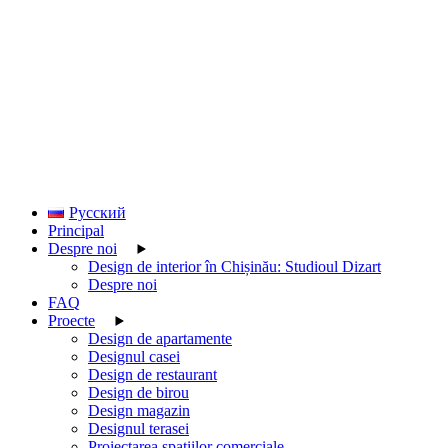
Skip
to
the
content
Русский
Principal
Despre noi
Design de interior în Chișinău: Studioul Dizart
Despre noi
FAQ
Proecte
Design de apartamente
Designul casei
Design de restaurant
Design de birou
Design magazin
Designul terasei
Proiectarea spațiilor comerciale