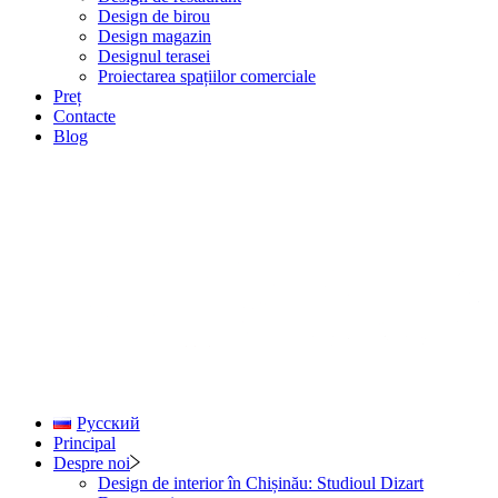
Design de birou
Design magazin
Designul terasei
Proiectarea spațiilor comerciale
Preț
Contacte
Blog
Русский
Principal
Despre noi
Design de interior în Chișinău: Studioul Dizart