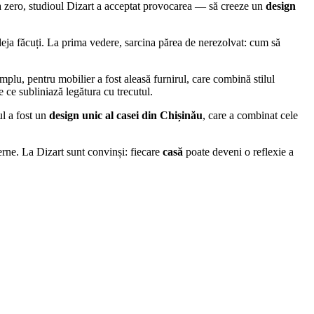
 la zero, studioul Dizart a acceptat provocarea — să creeze un
design
 deja făcuți. La prima vedere, sarcina părea de nerezolvat: cum să
mplu, pentru mobilier a fost aleasă furnirul, care combină stilul
e ce subliniază legătura cu trecutul.
ul a fost un
design unic al casei din Chișinău
, care a combinat cele
erne. La Dizart sunt convinși: fiecare
casă
poate deveni o reflexie a