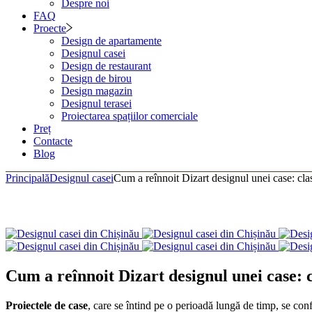
Despre noi
FAQ
Proecte
Design de apartamente
Designul casei
Design de restaurant
Design de birou
Design magazin
Designul terasei
Proiectarea spațiilor comerciale
Preț
Contacte
Blog
Principală
Designul casei
Cum a reînnoit Dizart designul unei case: clas
Cum a reînnoit Dizart designul unei case: c
Proiectele de case
, care se întind pe o perioadă lungă de timp, se co