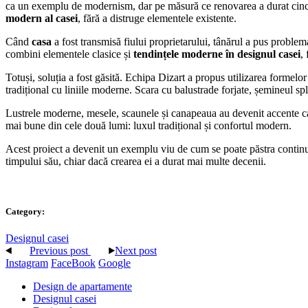
ca un exemplu de modernism, dar pe măsură ce renovarea a durat cinci an
modern al casei
, fără a distruge elementele existente.
Când
casa
a fost transmisă fiului proprietarului, tânărul a pus proble
combini elementele clasice și
tendințele moderne în designul casei
,
Totuși, soluția a fost găsită. Echipa Dizart a propus utilizarea formelo
tradițional cu liniile moderne. Scara cu balustrade forjate, șemineul spl
Lustrele moderne, mesele, scaunele și canapeaua au devenit accente c
mai bune din cele două lumi: luxul tradițional și confortul modern.
Acest proiect a devenit un exemplu viu de cum se poate păstra continui
timpului său, chiar dacă crearea ei a durat mai multe decenii.
Category:
Designul casei
Previous post
Next post
Instagram
FaceBook
Google
Design de apartamente
Designul casei