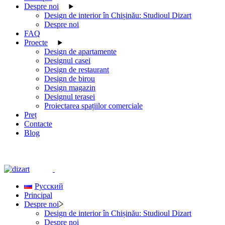
Despre noi
Design de interior în Chișinău: Studioul Dizart
Despre noi
FAQ
Proecte
Design de apartamente
Designul casei
Design de restaurant
Design de birou
Design magazin
Designul terasei
Proiectarea spațiilor comerciale
Preț
Contacte
Blog
Русский
Principal
Despre noi
Design de interior în Chișinău: Studioul Dizart
Despre noi