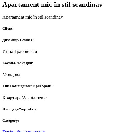
Apartament mic în stil scandinav
Apartament mic în stil scandinav
Client:
Дизайнер/Desiner:
Инна Грабовская
Locația/Локация:
Молдова
Тип Помещения/Tipul Spațiu:
Квартира/Apartamente
Площадь/Suprafața:
Category:
Design de apartamente