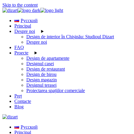
Skip to the content
Русский
Principal
Despre noi
Design de interior în Chișinău: Studioul Dizart
Despre noi
FAQ
Proecte
Design de apartamente
Designul casei
Design de restaurant
Design de birou
Design magazin
Designul terasei
Proiectarea spațiilor comerciale
Preț
Contacte
Blog
Русский
Principal