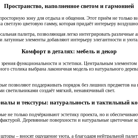
Пространство, наполненное светом и гармонией
росторную зону для отдыха и общения. Этот приём не только виз
а светлую цветовую гамму, которая придаёт интерьеру воздушно
сальная палитра, позволяющая легко интегрировать различные 
 и латунные элементы добавляют интерьеру элегантности и уюта
Комфорт в деталях: мебель и декор
и зрения функциональности и эстетики. Центральным элементом
ного столика выбрана лаконичная модель из натурального дерева
рые позволяют поддерживать порядок без лишних предметов на 
ми светильниками создаёт мягкий, ненавязчивый свет.
иалы и текстуры: натуральность и тактильный к
ые не только подчёркивают эстетику проекта, но и обеспечиваю
ой фактурой. Деревянные поверхности и натуральные цветочные
шторы – вносят ощущение уюта, а благодаря нейтральной палит