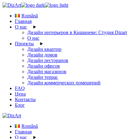
Skip
to
Română
the
Главная
content
О нас
Дизайн интерьеров в Кишиневе: Студия Dizart
О нас
Проекты
Дизайн квартир
Дизайн домов
Дизайн ресторанов
Дизайн офисов
Дизайн магазинов
Дизайн террас
Дизайн коммерческих помещений
FAQ
Цена
Контакты
Блог
Română
Главная
О нас