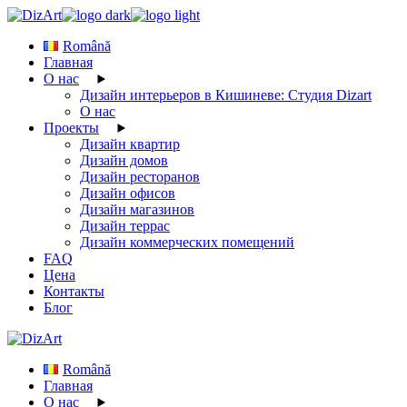
Skip
to
Română
the
Главная
content
О нас
Дизайн интерьеров в Кишиневе: Студия Dizart
О нас
Проекты
Дизайн квартир
Дизайн домов
Дизайн ресторанов
Дизайн офисов
Дизайн магазинов
Дизайн террас
Дизайн коммерческих помещений
FAQ
Цена
Контакты
Блог
Română
Главная
О нас