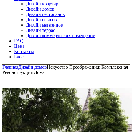
Дизайн квартир
Дизайн домов
Дизайн ресторанов
Дизайн офисов
Дизайн магазинов
Дизайн террас
Дизайн коммерческих помещений
FAQ
Цена
Контакты
Блог
Главная
Дизайн домов
Искусство Преображения: Комплексная
Реконструкция Дома