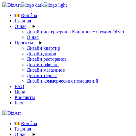
Skip
to
Română
the
Главная
content
О нас
Дизайн интерьеров в Кишиневе: Студия Dizart
О нас
Проекты
Дизайн квартир
Дизайн домов
Дизайн ресторанов
Дизайн офисов
Дизайн магазинов
Дизайн террас
Дизайн коммерческих помещений
FAQ
Цена
Контакты
Блог
Română
Главная
О нас