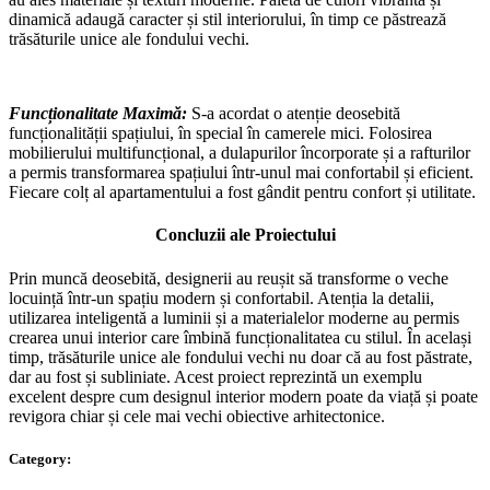
dinamică adaugă caracter și stil interiorului, în timp ce păstrează
trăsăturile unice ale fondului vechi.
Funcționalitate Maximă:
S-a acordat o atenție deosebită
funcționalității spațiului, în special în camerele mici. Folosirea
mobilierului multifuncțional, a dulapurilor încorporate și a rafturilor
a permis transformarea spațiului într-unul mai confortabil și eficient.
Fiecare colț al apartamentului a fost gândit pentru confort și utilitate.
Concluzii ale Proiectului
Prin muncă deosebită, designerii au reușit să transforme o veche
locuință într-un spațiu modern și confortabil. Atenția la detalii,
utilizarea inteligentă a luminii și a materialelor moderne au permis
crearea unui interior care îmbină funcționalitatea cu stilul. În același
timp, trăsăturile unice ale fondului vechi nu doar că au fost păstrate,
dar au fost și subliniate. Acest proiect reprezintă un exemplu
excelent despre cum designul interior modern poate da viață și poate
revigora chiar și cele mai vechi obiective arhitectonice.
Category: