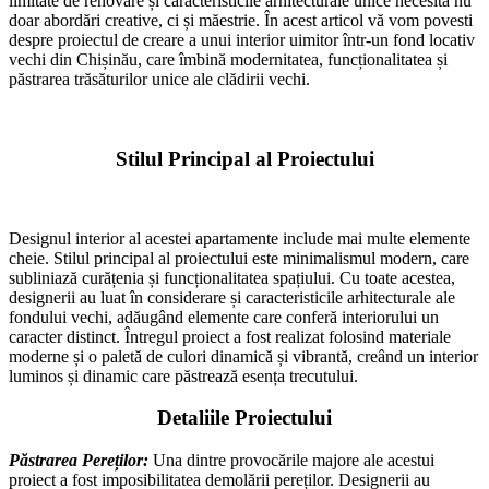
limitate de renovare și caracteristicile arhitecturale unice necesită nu
doar abordări creative, ci și măestrie. În acest articol vă vom povesti
despre proiectul de creare a unui interior uimitor într-un fond locativ
vechi din Chișinău, care îmbină modernitatea, funcționalitatea și
păstrarea trăsăturilor unice ale clădirii vechi.
Stilul Principal al Proiectului
Designul interior al acestei apartamente include mai multe elemente
cheie. Stilul principal al proiectului este minimalismul modern, care
subliniază curățenia și funcționalitatea spațiului. Cu toate acestea,
designerii au luat în considerare și caracteristicile arhitecturale ale
fondului vechi, adăugând elemente care conferă interiorului un
caracter distinct. Întregul proiect a fost realizat folosind materiale
moderne și o paletă de culori dinamică și vibrantă, creând un interior
luminos și dinamic care păstrează esența trecutului.
Detaliile Proiectului
Păstrarea Pereților:
Una dintre provocările majore ale acestui
proiect a fost imposibilitatea demolării pereților. Designerii au