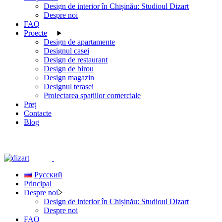
Design de interior în Chișinău: Studioul Dizart
Despre noi
FAQ
Proecte
Design de apartamente
Designul casei
Design de restaurant
Design de birou
Design magazin
Designul terasei
Proiectarea spațiilor comerciale
Preț
Contacte
Blog
Русский
Principal
Despre noi
Design de interior în Chișinău: Studioul Dizart
Despre noi
FAQ