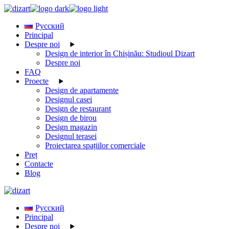
Skip
to
Русский
the
Principal
content
Despre noi
Design de interior în Chișinău: Studioul Dizart
Despre noi
FAQ
Proecte
Design de apartamente
Designul casei
Design de restaurant
Design de birou
Design magazin
Designul terasei
Proiectarea spațiilor comerciale
Preț
Contacte
Blog
Русский
Principal
Despre noi