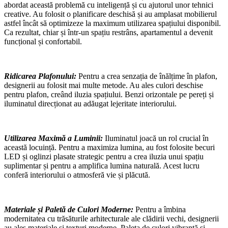
abordat această problemă cu inteligență și cu ajutorul unor tehnici
creative. Au folosit o planificare deschisă și au amplasat mobilierul
astfel încât să optimizeze la maximum utilizarea spațiului disponibil.
Ca rezultat, chiar și într-un spațiu restrâns, apartamentul a devenit
funcțional și confortabil.
Ridicarea Plafonului:
Pentru a crea senzația de înălțime în plafon,
designerii au folosit mai multe metode. Au ales culori deschise
pentru plafon, creând iluzia spațiului. Benzi orizontale pe pereți și
iluminatul direcționat au adăugat lejeritate interiorului.
Utilizarea Maximă a Luminii:
Iluminatul joacă un rol crucial în
această locuință. Pentru a maximiza lumina, au fost folosite becuri
LED și oglinzi plasate strategic pentru a crea iluzia unui spațiu
suplimentar și pentru a amplifica lumina naturală. Acest lucru
conferă interiorului o atmosferă vie și plăcută.
Materiale și Paletă de Culori Moderne:
Pentru a îmbina
modernitatea cu trăsăturile arhitecturale ale clădirii vechi, designerii
au ales materiale și texturi moderne. Paleta de culori vibrantă și