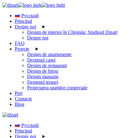
Skip
to
Русский
the
Principal
content
Despre noi
Design de interior în Chișinău: Studioul Dizart
Despre noi
FAQ
Proecte
Design de apartamente
Designul casei
Design de restaurant
Design de birou
Design magazin
Designul terasei
Proiectarea spațiilor comerciale
Preț
Contacte
Blog
Русский
Principal
Despre noi