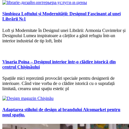
Simbioza Loftului și Modernității: Designul Fascinant al unei
Librării №1
Loft și Modernitate în Designul unei Librării: Armonia Cuvintelor și
Designului Lumea inspiratoare a cărților a găsit refugiu într-un
interior industrial de tip loft, îmbi
Vinaria Poina – Designul interior într-o clădire istorică din
centrul Chișinăului
Spațiile mici reprezintă provocări speciale pentru designerii de
interioare. Când vine vorba de o clădire istorică cu o suprafață
limitată, crearea unui spațiu estetic pl
Adaptarea stilului de design al brandului Alcomarket pentru
noul spațiu.