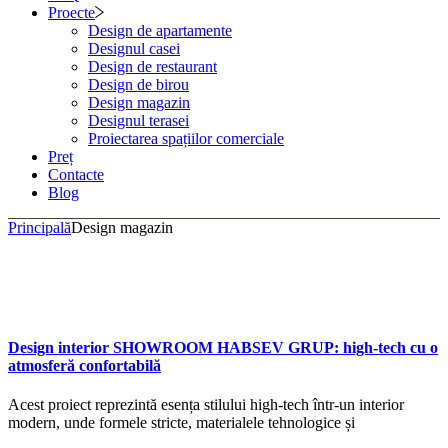
Proecte
Design de apartamente
Designul casei
Design de restaurant
Design de birou
Design magazin
Designul terasei
Proiectarea spațiilor comerciale
Preț
Contacte
Blog
Principală
Design magazin
Design interior SHOWROOM HABSEV GRUP: high-tech cu o
atmosferă confortabilă
Acest proiect reprezintă esența stilului high-tech într-un interior
modern, unde formele stricte, materialele tehnologice și