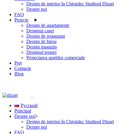
Design de interior în Chișinău: Studioul Dizart
Despre noi
FAQ
Proecte
Design de apartamente
Designul casei
Design de restaurant
Design de birou
Design magazin
Designul terasei
Proiectarea spațiilor comerciale
Preț
Contacte
Blog
Русский
Principal
Despre noi
Design de interior în Chișinău: Studioul Dizart
Despre noi
FAQ