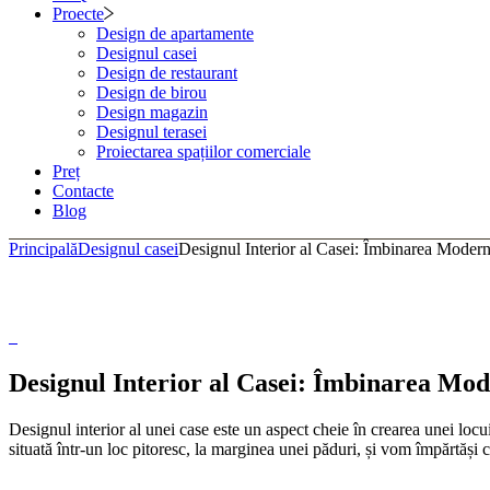
Proecte
Design de apartamente
Designul casei
Design de restaurant
Design de birou
Design magazin
Designul terasei
Proiectarea spațiilor comerciale
Preț
Contacte
Blog
Principală
Designul casei
Designul Interior al Casei: Îmbinarea Moderni
Designul Interior al Casei: Îmbinarea Mod
Designul interior al unei case este un aspect cheie în crearea unei loc
situată într-un loc pitoresc, la marginea unei păduri, și vom împărtăși cât