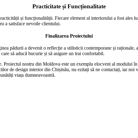
Practicitate și Funcționalitate
racticității și funcționalității. Fiecare element al interiorului a fost ales
tru a satisface nevoile clientului.
Finalizarea Proiectului
nea pădurii a devenit o reflecție a stilisticii contemporane și raționale, 
 care să aducă bucurie și să asigure un trai confortabil.
onale. Proiectul nostru din Moldova este un exemplu elocvent al modului 
ciilor de design interior din Chișinău, nu ezitați să ne contactați, iar noi
bunătăți viața dumneavoastră.