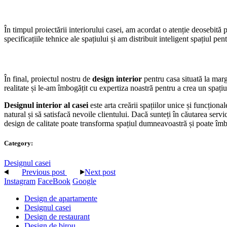
În timpul proiectării interiorului casei, am acordat o atenție deosebită p
specificațiile tehnice ale spațiului și am distribuit inteligent spațiul pen
În final, proiectul nostru de
design interior
pentru casa situată la margi
realitate și le-am îmbogățit cu expertiza noastră pentru a crea un spațiu
Designul interior al casei
este arta creării spațiilor unice și funcți
natural și să satisfacă nevoile clientului. Dacă sunteți în căutarea servi
design de calitate poate transforma spațiul dumneavoastră și poate îm
Category:
Designul casei
Previous post
Next post
Instagram
FaceBook
Google
Design de apartamente
Designul casei
Design de restaurant
Design de birou