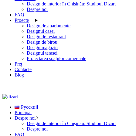
Design de interior în Chișinău: Studioul Dizart
Despre noi
FAQ
Proecte
Design de apartamente
Designul casei
Design de restaurant
Design de birou
Design magazin
Designul terasei
Proiectarea spațiilor comerciale
Preț
Contacte
Blog
Русский
Principal
Despre noi
Design de interior în Chișinău: Studioul Dizart
Despre noi
FAQ