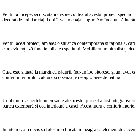
Pentru a începe, să discutăm despre contextul acestui proiect specific. 
decorat de noi, iar etajul doi îl va amenaja singur. Am început să lucrăm
Pentru acest proiect, am ales o stilistică contemporană și rațională, ca
care evidențiază funcționalitatea spațiului. Mobilierul minimalist și dec
Casa este situată la marginea pădurii, într-un loc pitoresc, și am avut 
conferi interiorului căldură și o senzație de apropiere de natură.
Unul dintre aspectele interesante ale acestui proiect a fost integrarea 
partea exterioară și cea interioară a casei. Acest lucru a conferit interio
În interior, am decis să folosim o bucătărie neagră ca element de accen