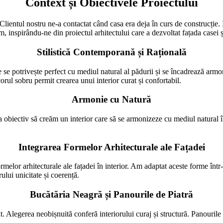
Context și Obiectivele Proiectului
Clientul nostru ne-a contactat când casa era deja în curs de construcție. I
, inspirându-ne din proiectul arhitectului care a dezvoltat fațada casei și
Stilistică Contemporană și Rațională
re se potrivește perfect cu mediul natural al pădurii și se încadrează arm
orul sobru permit crearea unui interior curat și confortabil.
Armonie cu Natură
ca obiectiv să creăm un interior care să se armonizeze cu mediul natural î
Integrarea Formelor Arhitecturale ale Fațadei
formelor arhitecturale ale fațadei în interior. Am adaptat aceste forme în
rului unicitate și coerență.
Bucătăria Neagră și Panourile de Piatră
t. Alegerea neobișnuită conferă interiorului curaj și structură. Panourile