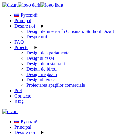
Skip
to
Русский
the
Principal
content
Despre noi
Design de interior în Chișinău: Studioul Dizart
Despre noi
FAQ
Proecte
Design de apartamente
Designul casei
Design de restaurant
Design de birou
Design magazin
Designul terasei
Proiectarea spațiilor comerciale
Preț
Contacte
Blog
Русский
Principal
Despre noi