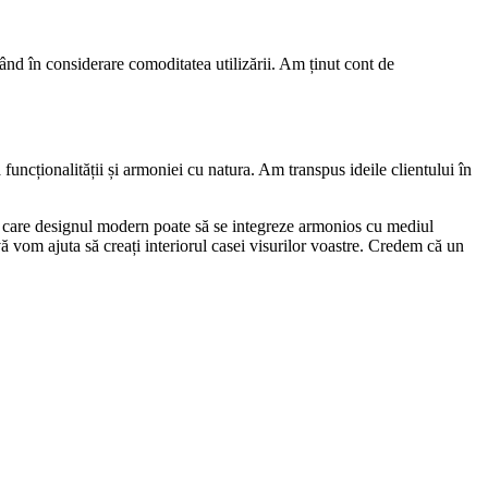
 luând în considerare comoditatea utilizării. Am ținut cont de
a funcționalității și armoniei cu natura. Am transpus ideile clientului în
în care designul modern poate să se integreze armonios cu mediul
 vă vom ajuta să creați interiorul casei visurilor voastre. Credem că un