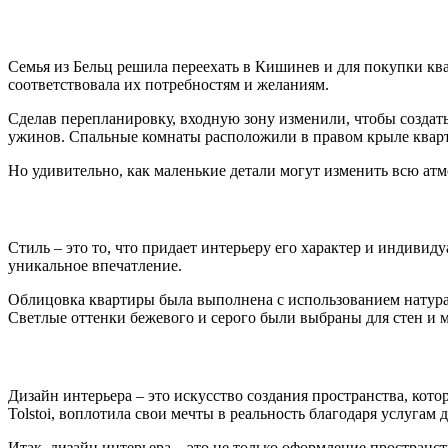
Семья из Бельц решила переехать в Кишинев и для покупки кв
соответствовала их потребностям и желаниям.
Сделав перепланировку, входную зону изменили, чтобы создат
ужинов. Спальные комнаты расположили в правом крыле кварт
Но удивительно, как маленькие детали могут изменить всю ат
Стиль – это то, что придает интерьеру его характер и индивид
уникальное впечатление.
Облицовка квартиры была выполнена с использованием натурал
Светлые оттенки бежевого и серого были выбраны для стен и 
Дизайн интерьера – это искусство создания пространства, кот
Tolstoi, воплотила свои мечты в реальность благодаря услугам д
Итак, дизайн интерьера – это не только оформление пространс