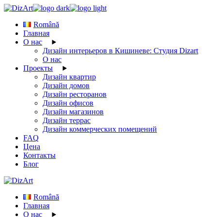
Skip
to
Română
the
Главная
content
О нас
Дизайн интерьеров в Кишиневе: Студия Dizart
О нас
Проекты
Дизайн квартир
Дизайн домов
Дизайн ресторанов
Дизайн офисов
Дизайн магазинов
Дизайн террас
Дизайн коммерческих помещений
FAQ
Цена
Контакты
Блог
Română
Главная
О нас