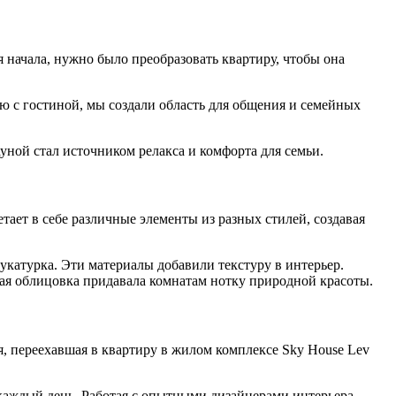
 начала, нужно было преобразовать квартиру, чтобы она
ю с гостиной, мы создали область для общения и семейных
уной стал источником релакса и комфорта для семьи.
тает в себе различные элементы из разных стилей, создавая
укатурка. Эти материалы добавили текстуру в интерьер.
ная облицовка придавала комнатам нотку природной красоты.
я, переехавшая в квартиру в жилом комплексе Sky House Lev
ь каждый день. Работая с опытными дизайнерами интерьера,