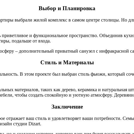
Выбор и Планировка
артиры выбрали жилой комплекс в самом центре столицы. Но для
ь приветливое и функциональное пространство. Объединив кухн
иры, подальше от входа.
мосферу – дополнительный приватный санузел с инфракрасной са
Стиль и Материалы
уальность. В этом проекте был выбран стиль фьюжн, который соче
ьных материалов, таких как дерево, керамика и натуральная шт
мебели, чтобы создать спокойную и уютную атмосферу. Деревян
Заключение
орое отражает ваш стиль и удовлетворяет ваши потребности. Семь
изайн студии Dizart.
тва, но и создание истории, которую ваш дом будет рассказыват