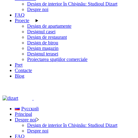
Design de interior în Chișinău: Studioul Dizart
Despre noi
FAQ
Proecte
Design de apartamente
Designul casei
Design de restaurant
Design de birou
Design magazin
Designul terasei
Proiectarea spațiilor comerciale
Preț
Contacte
Blog
Русский
Principal
Despre noi
Design de interior în Chișinău: Studioul Dizart
Despre noi
FAQ