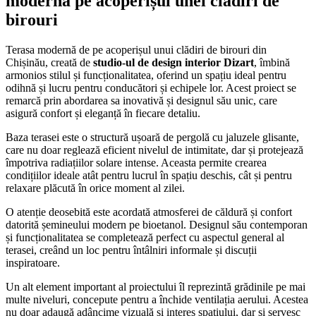
modernă pe acoperișul unei clădiri de
birouri
Terasa modernă de pe acoperișul unui clădiri de birouri din
Chișinău, creată de
studio-ul de design interior Dizart
, îmbină
armonios stilul și funcționalitatea, oferind un spațiu ideal pentru
odihnă și lucru pentru conducători și echipele lor. Acest proiect se
remarcă prin abordarea sa inovativă și designul său unic, care
asigură confort și eleganță în fiecare detaliu.
Baza terasei este o structură ușoară de pergolă cu jaluzele glisante,
care nu doar reglează eficient nivelul de intimitate, dar și protejează
împotriva radiațiilor solare intense. Aceasta permite crearea
condițiilor ideale atât pentru lucrul în spațiu deschis, cât și pentru
relaxare plăcută în orice moment al zilei.
O atenție deosebită este acordată atmosferei de căldură și confort
datorită șemineului modern pe bioetanol. Designul său contemporan
și funcționalitatea se completează perfect cu aspectul general al
terasei, creând un loc pentru întâlniri informale și discuții
inspiratoare.
Un alt element important al proiectului îl reprezintă grădinile pe mai
multe niveluri, concepute pentru a închide ventilația aerului. Acestea
nu doar adaugă adâncime vizuală și interes spațiului, dar și servesc