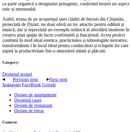
ca parte organică a designului peisagistic, conferind terasei un aspect
unic și memorabil.
Astfel, terasa de pe acoperișul unei clădiri de birouri din Chișinău,
proiectată de Dizart, nu doar oferă un loc atractiv pentru odihnă și
muncă, dar și reprezintă un exemplu strălucit al abordării moderne în
crearea unui spațiu de lucru confortabil și funcțional. Acest proiect
combină în mod ideal estetica, practicitatea și tehnologiile inovative,
transformându-l în locul ideal pentru conducători și echipele lor care
aspiră la productivitate într-o atmosferă stilată și plăcută.
Category:
Designul terasei
Previous post
Next post
Instagram
FaceBook
Google
Design de apartamente
Designul casei
Design de restaurant
Design de birou
Contacte