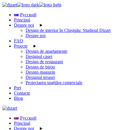
Skip
to
Русский
the
Principal
content
Despre noi
Design de interior în Chișinău: Studioul Dizart
Despre noi
FAQ
Proecte
Design de apartamente
Designul casei
Design de restaurant
Design de birou
Design magazin
Designul terasei
Proiectarea spațiilor comerciale
Preț
Contacte
Blog
Русский
Principal
Despre noi