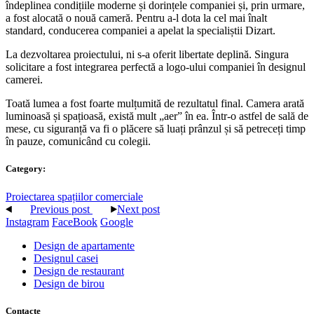
îndeplinea condițiile moderne și dorințele companiei și, prin urmare,
a fost alocată o nouă cameră. Pentru a-l dota la cel mai înalt
standard, conducerea companiei a apelat la specialiștii Dizart.
La dezvoltarea proiectului, ni s-a oferit libertate deplină. Singura
solicitare a fost integrarea perfectă a logo-ului companiei în designul
camerei.
Toată lumea a fost foarte mulțumită de rezultatul final. Camera arată
luminoasă și spațioasă, există mult „aer” în ea. Într-o astfel de sală de
mese, cu siguranță va fi o plăcere să luați prânzul și să petreceți timp
în pauze, comunicând cu colegii.
Category:
Proiectarea spațiilor comerciale
Previous post
Next post
Instagram
FaceBook
Google
Design de apartamente
Designul casei
Design de restaurant
Design de birou
Contacte