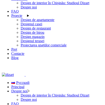
Design de interior în Chișinău: Studioul Dizart
Despre noi
FAQ
Proecte
Design de apartamente
Designul casei
Design de restaurant
Design de birou
Design magazin
Designul terasei
Proiectarea spațiilor comerciale
Preț
Contacte
Blog
Русский
Principal
Despre noi
Design de interior în Chișinău: Studioul Dizart
Despre noi
FAQ