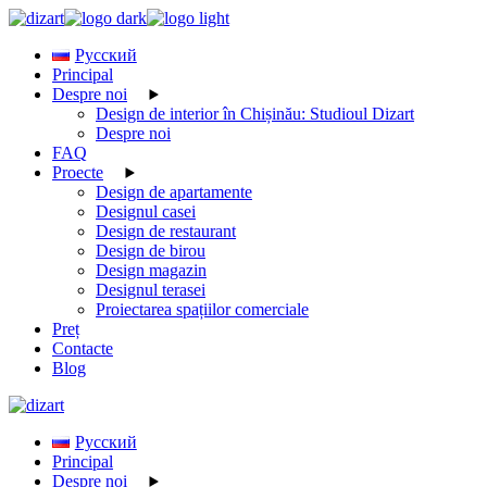
Skip
to
Русский
the
Principal
content
Despre noi
Design de interior în Chișinău: Studioul Dizart
Despre noi
FAQ
Proecte
Design de apartamente
Designul casei
Design de restaurant
Design de birou
Design magazin
Designul terasei
Proiectarea spațiilor comerciale
Preț
Contacte
Blog
Русский
Principal
Despre noi