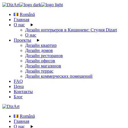
Skip
to
Română
the
Главная
content
О нас
Дизайн интерьеров в Кишиневе: Студия Dizart
О нас
Проекты
Дизайн квартир
Дизайн домов
Дизайн ресторанов
Дизайн офисов
Дизайн магазинов
Дизайн террас
Дизайн коммерческих помещений
FAQ
Цена
Контакты
Блог
Română
Главная
О нас