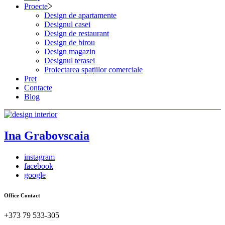
Proecte
Design de apartamente
Designul casei
Design de restaurant
Design de birou
Design magazin
Designul terasei
Proiectarea spațiilor comerciale
Preț
Contacte
Blog
Ina Grabovscaia
instagram
facebook
google
Office Contact
+373 79 533-305