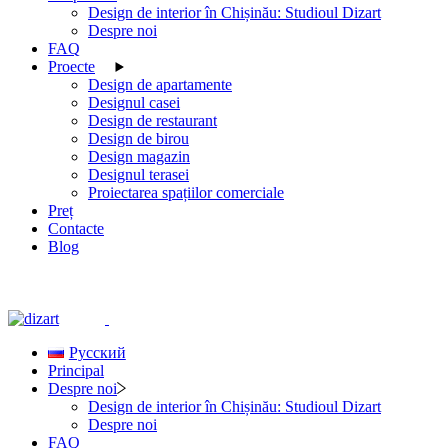
Design de interior în Chișinău: Studioul Dizart
Despre noi
FAQ
Proecte
Design de apartamente
Designul casei
Design de restaurant
Design de birou
Design magazin
Designul terasei
Proiectarea spațiilor comerciale
Preț
Contacte
Blog
Русский
Principal
Despre noi
Design de interior în Chișinău: Studioul Dizart
Despre noi
FAQ