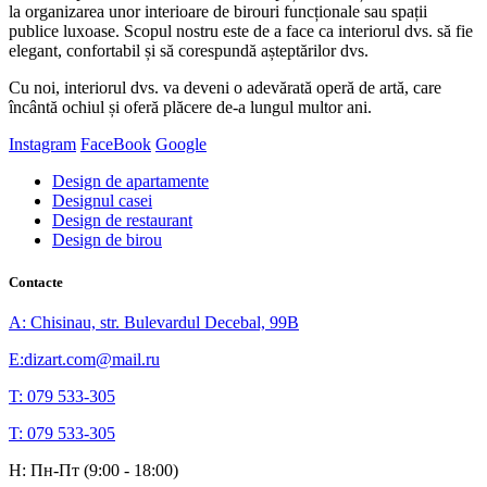
la organizarea unor interioare de birouri funcționale sau spații
publice luxoase. Scopul nostru este de a face ca interiorul dvs. să fie
elegant, confortabil și să corespundă așteptărilor dvs.
Cu noi, interiorul dvs. va deveni o adevărată operă de artă, care
încântă ochiul și oferă plăcere de-a lungul multor ani.
Instagram
FaceBook
Google
Design de apartamente
Designul casei
Design de restaurant
Design de birou
Contacte
A: Chisinau, str. Bulevardul Decebal, 99B
E:dizart.com@mail.ru
T: 079 533-305
T: 079 533-305
H: Пн-Пт (9:00 - 18:00)