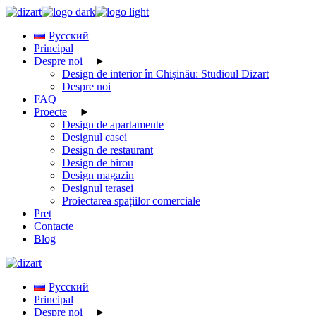
Skip
to
Русский
the
Principal
content
Despre noi
Design de interior în Chișinău: Studioul Dizart
Despre noi
FAQ
Proecte
Design de apartamente
Designul casei
Design de restaurant
Design de birou
Design magazin
Designul terasei
Proiectarea spațiilor comerciale
Preț
Contacte
Blog
Русский
Principal
Despre noi