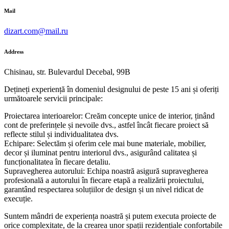
Mail
dizart.com@mail.ru
Address
Chisinau, str. Bulevardul Decebal, 99B
Dețineți experiență în domeniul designului de peste 15 ani și oferiți
următoarele servicii principale:
Proiectarea interioarelor: Creăm concepte unice de interior, ținând
cont de preferințele și nevoile dvs., astfel încât fiecare proiect să
reflecte stilul și individualitatea dvs.
Echipare: Selectăm și oferim cele mai bune materiale, mobilier,
decor și iluminat pentru interiorul dvs., asigurând calitatea și
funcționalitatea în fiecare detaliu.
Supravegherea autorului: Echipa noastră asigură supravegherea
profesională a autorului în fiecare etapă a realizării proiectului,
garantând respectarea soluțiilor de design și un nivel ridicat de
execuție.
Suntem mândri de experiența noastră și putem executa proiecte de
orice complexitate, de la crearea unor spații rezidențiale confortabile