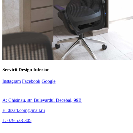
Servicii Design Interior
Instagram
Facebook
Google
A: Chisinau, str. Bulevardul Decebal, 99B
E: dizart.com@mail.ru
T: 079 533-305