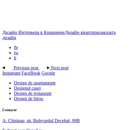
Дизайн Интерьера в Кишиневе
Дизайн квартиры
заказать
дизайн
fb
tw
li
Previous post
Next post
Instagram
FaceBook
Google
Design de apartamente
Designul casei
Design de restaurant
Design de birou
Contacte
A: Chisinau, str. Bulevardul Decebal, 99B