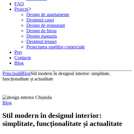
FAQ
Proecte
Design de apartamente
Designul casei
Design de restaurant
Design de birou
Design magazin
Designul terasei
Proiectarea spațiilor comerciale
Preț
Contacte
Blog
Principală
Blog
Stil modern în designul interior: simplitate,
funcționalitate și actualitate
Blog
Stil modern în designul interior:
simplitate, funcționalitate și actualitate