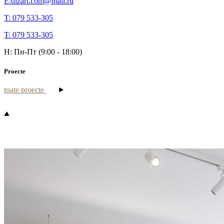
E:dizart.com@mail.ru
T: 079 533-305
T: 079 533-305
H: Пн-Пт (9:00 - 18:00)
Proecte
toate proecte