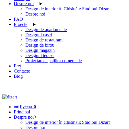
Despre noi
Design de interior în Chișinău: Studioul Dizart
Despre noi
FAQ
Proecte
Design de apartamente
Designul casei
Design de restaurant
Design de birou
Design magazin
Designul terasei
Proiectarea spațiilor comerciale
Preț
Contacte
Blog
Русский
Principal
Despre noi
Design de interior în Chișinău: Studioul Dizart
Despre noi