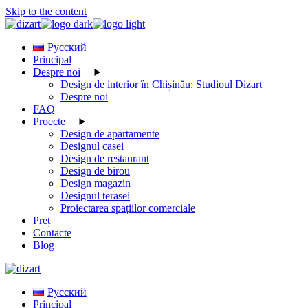
Skip to the content
Русский
Principal
Despre noi
Design de interior în Chișinău: Studioul Dizart
Despre noi
FAQ
Proecte
Design de apartamente
Designul casei
Design de restaurant
Design de birou
Design magazin
Designul terasei
Proiectarea spațiilor comerciale
Preț
Contacte
Blog
Русский
Principal