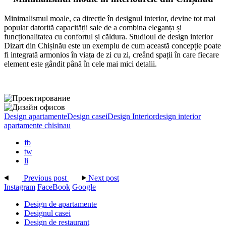
Minimalismul moale, ca direcție în designul interior, devine tot mai
popular datorită capacității sale de a combina eleganța și
funcționalitatea cu confortul și căldura. Studioul de design interior
Dizart din Chișinău este un exemplu de cum această concepție poate
fi integrată armonios în viața de zi cu zi, creând spații în care fiecare
element este gândit până în cele mai mici detalii.
Design apartamente
Design casei
Design Interior
design interior
apartamente chisinau
fb
tw
li
Previous post
Next post
Instagram
FaceBook
Google
Design de apartamente
Designul casei
Design de restaurant