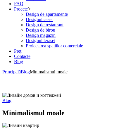
FAQ
Proecte
Design de apartamente
Designul casei
Design de restaurant
Design de birou
Design magazin
Designul terasei
Proiectarea spațiilor comerciale
Preț
Contacte
Blog
Principală
Blog
Minimalismul moale
Blog
Minimalismul moale