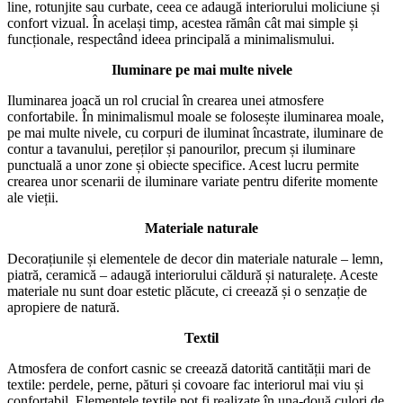
line, rotunjite sau curbate, ceea ce adaugă interiorului moliciune și
confort vizual. În același timp, acestea rămân cât mai simple și
funcționale, respectând ideea principală a minimalismului.
Iluminare pe mai multe nivele
Iluminarea joacă un rol crucial în crearea unei atmosfere
confortabile. În minimalismul moale se folosește iluminarea moale,
pe mai multe nivele, cu corpuri de iluminat încastrate, iluminare de
contur a tavanului, pereților și panourilor, precum și iluminare
punctuală a unor zone și obiecte specifice. Acest lucru permite
crearea unor scenarii de iluminare variate pentru diferite momente
ale vieții.
Materiale naturale
Decorațiunile și elementele de decor din materiale naturale – lemn,
piatră, ceramică – adaugă interiorului căldură și naturalețe. Aceste
materiale nu sunt doar estetic plăcute, ci creează și o senzație de
apropiere de natură.
Textil
Atmosfera de confort casnic se creează datorită cantității mari de
textile: perdele, perne, pături și covoare fac interiorul mai viu și
confortabil. Elementele textile pot fi realizate în una-două culori de