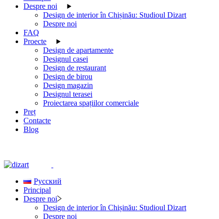
Despre noi
Design de interior în Chișinău: Studioul Dizart
Despre noi
FAQ
Proecte
Design de apartamente
Designul casei
Design de restaurant
Design de birou
Design magazin
Designul terasei
Proiectarea spațiilor comerciale
Preț
Contacte
Blog
Русский
Principal
Despre noi
Design de interior în Chișinău: Studioul Dizart
Despre noi