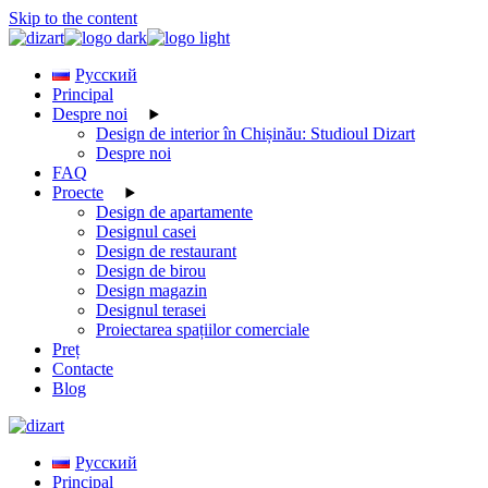
Skip to the content
Русский
Principal
Despre noi
Design de interior în Chișinău: Studioul Dizart
Despre noi
FAQ
Proecte
Design de apartamente
Designul casei
Design de restaurant
Design de birou
Design magazin
Designul terasei
Proiectarea spațiilor comerciale
Preț
Contacte
Blog
Русский
Principal