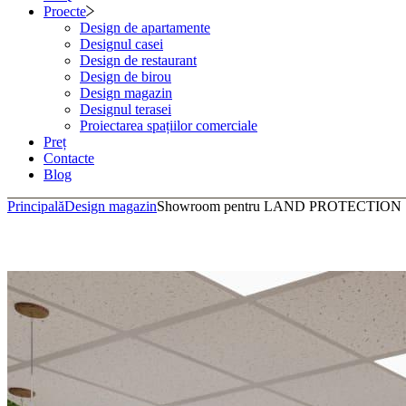
Proecte
Design de apartamente
Designul casei
Design de restaurant
Design de birou
Design magazin
Designul terasei
Proiectarea spațiilor comerciale
Preț
Contacte
Blog
Principală
Design magazin
Showroom pentru LAND PROTECTION