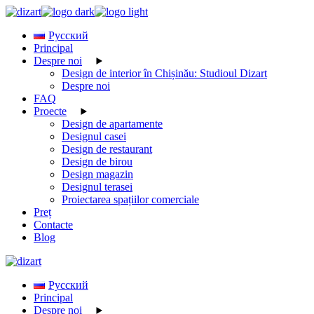
Skip
to
Русский
the
Principal
content
Despre noi
Design de interior în Chișinău: Studioul Dizart
Despre noi
FAQ
Proecte
Design de apartamente
Designul casei
Design de restaurant
Design de birou
Design magazin
Designul terasei
Proiectarea spațiilor comerciale
Preț
Contacte
Blog
Русский
Principal
Despre noi