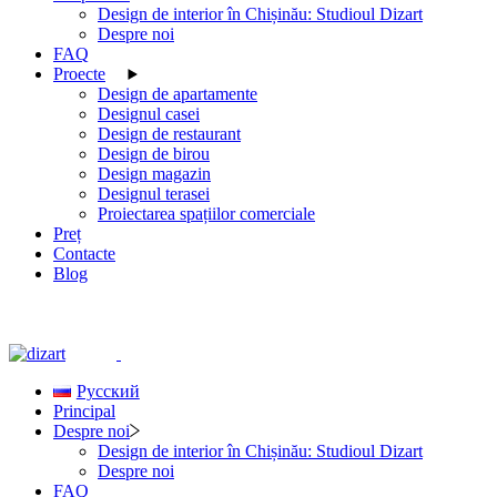
Design de interior în Chișinău: Studioul Dizart
Despre noi
FAQ
Proecte
Design de apartamente
Designul casei
Design de restaurant
Design de birou
Design magazin
Designul terasei
Proiectarea spațiilor comerciale
Preț
Contacte
Blog
Русский
Principal
Despre noi
Design de interior în Chișinău: Studioul Dizart
Despre noi
FAQ