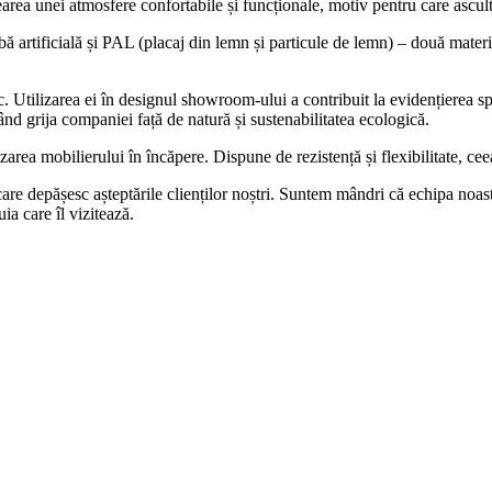
earea unei atmosfere confortabile și funcționale, motiv pentru care ascult
 artificială și PAL (placaj din lemn și particule de lemn) – două materia
nic. Utilizarea ei în designul showroom-ului a contribuit la evidențierea s
ctând grija companiei față de natură și sustenabilitatea ecologică.
zarea mobilierului în încăpere. Dispune de rezistență și flexibilitate, ce
 care depășesc așteptările clienților noștri. Suntem mândri că echipa noas
ia care îl vizitează.