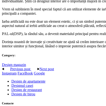
individualitate. Știm că designul interior are o importanță majoră în cr
Vrem să subliniem în mod special faptul că am utilizat elemente de iarbă
principală a companiei.
Iarba artificială nu este doar un element estetic, ci și un simbol puter
aspectul natural al ierbii artificiale au creat o atmosferă plăcută, refle
PAL-ul(DSP), la rândul său, a devenit materialul principal pentru reali
Dorința noastră de inovație și creativitate ne ajută să creăm interioare
interior uimitor și funcțional, lăsând o impresie puternică asupra fiecăru
Category:
Design magazin
Previous post
Next post
Instagram
FaceBook
Google
Design de apartamente
Designul casei
Design de restaurant
Design de birou
Contacte